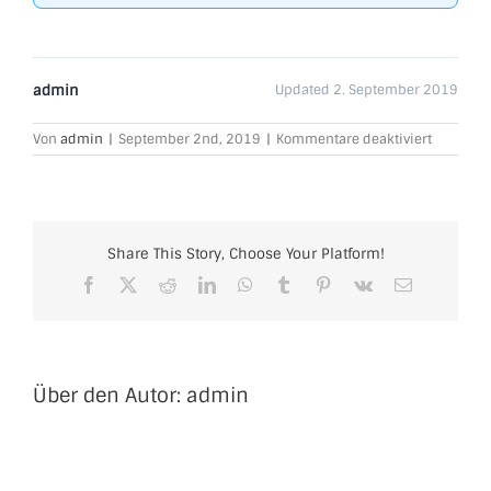
admin
Updated 2. September 2019
für
Von
admin
|
September 2nd, 2019
|
Kommentare deaktiviert
Wertungs
Ettringen
Share This Story, Choose Your Platform!
Facebook
X
Reddit
LinkedIn
WhatsApp
Tumblr
Pinterest
Vk
E-
Mail
Über den Autor:
admin