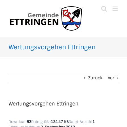
Zum
Inhalt
springen
Wertungsvorgehen Ettringen
Zurück
Vor
Wertungsvorgehen Ettringen
Download
83
Dateigröße
124.47 KB
Datei-Anzahl
1